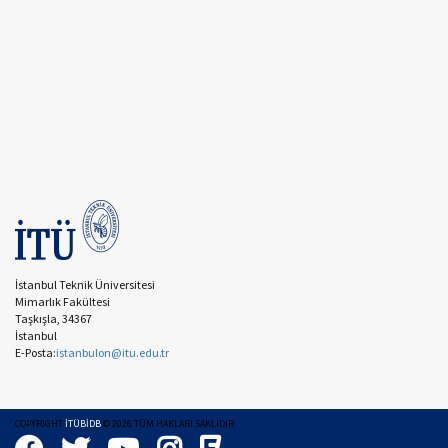
İstanbul Teknik Üniversitesi
Mimarlık Fakültesi
Taşkışla, 34367
İstanbul
E-Posta:
istanbulon@itu.edu.tr
COPYRIGHT
İTÜBİDB
©
2026
TÜM HAKLARI SAKLIDIR