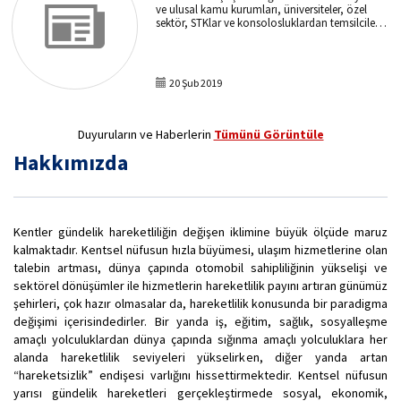
ve ulusal kamu kurumları, üniversiteler, özel
sektör, STKlar ve konsolosluklardan temsilcilerin
yer aldığı 80’in üzerinde katılımcıyla gerçekleşti.
Açılışın devamında potansiyel proje konularının
tartışılması için 5 ayrı çalıştay grubu yaklaşık 3
saat boyunca önemli tartışmalar yürüttü.
20 Şub 2019
Çalıştay raporlarına ulaşmak isterseniz lütfen
bize yazın.
Duyuruların ve Haberlerin
Tümünü Görüntüle
Hakkımızda
Kentler gündelik hareketliliğin değişen iklimine büyük ölçüde maruz
kalmaktadır. Kentsel nüfusun hızla büyümesi, ulaşım hizmetlerine olan
talebin artması, dünya çapında otomobil sahipliliğinin yükselişi ve
sektörel dönüşümler ile hizmetlerin hareketlilik payını artıran günümüz
şehirleri, çok hazır olmasalar da, hareketlilik konusunda bir paradigma
değişimi içerisindedirler. Bir yanda iş, eğitim, sağlık, sosyalleşme
amaçlı yolculuklardan dünya çapında sığınma amaçlı yolculuklara her
alanda hareketlilik seviyeleri yükselirken, diğer yanda artan
“hareketsizlik” endişesi varlığını hissettirmektedir. Kentsel nüfusun
yarısı gündelik hareketleri gerçekleştirmede sosyal, ekonomik,